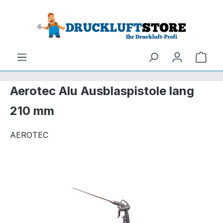
um Hauptinhalt springen
Zur Suche springen
Ware
Aerotec Alu Ausblaspistole lang
210 mm
AEROTEC
Bildergalerie überspringen