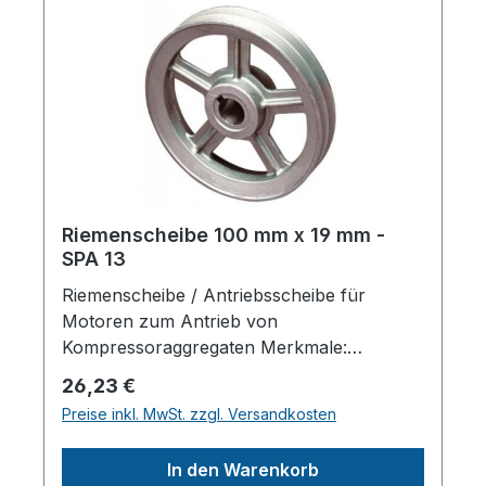
Riemenscheibe 100 mm x 19 mm -
SPA 13
Riemenscheibe / Antriebsscheibe für
Motoren zum Antrieb von
Kompressoraggregaten Merkmale:
Riemenanzahl: 1 SPA 13
Regulärer Preis:
26,23 €
Scheibendurchmesser außen: 100 mm
Preise inkl. MwSt. zzgl. Versandkosten
Wellendruchmesser zylindrisch: 19 mm
Material: Alu-Guss Mit Sicherungsnut /
In den Warenkorb
PassfedernutHerstellerpro)SALES GmbH,