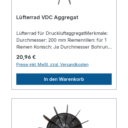
Lüfterrad VDC Aggregat
Lüfterrad für DruckluftaggregatMerkmale:
Durchmesser: 200 mm Riemenrillen: für 1
Riemen Konisch: Ja Durchmesser Bohrung:
vorne: 22mm / hinten: 22 mm Passend zu
Regulärer Preis:
20,96 €
VDC und 3K000
Preise inkl. MwSt. zzgl. Versandkosten
AggregatenHerstellerpro)SALES GmbH,
AEROTEC KompressorenFerdinand-
In den Warenkorb
Porsche-Str. 16, 63500 Seligenstadt,
Deutschlandinfo@aerotec.info