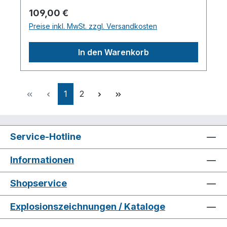
Riemenanzahl: 1 SPA 13
Regulärer Preis:
109,00 €
Scheibendurchmesser außen: 150 mm
Preise inkl. MwSt. zzgl. Versandkosten
Wellendruchmesser zylindrisch: 28 mm
Material: Alu-Guss Mit Sicherungsnut /
In den Warenkorb
PassfedernutHerstellerpro)SALES GmbH,
AEROTEC KompressorenFerdinand-
Porsche-Str. 16, 63500 Seligenstadt,
Deutschlandinfo@aerotec.info
Seite
Seite
1
2
Service-Hotline
Informationen
Shopservice
Explosionszeichnungen / Kataloge