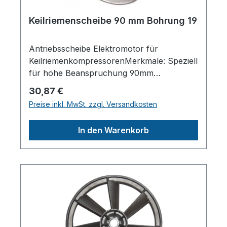
Keilriemenscheibe 90 mm Bohrung 19
Antriebsscheibe Elektromotor für
KeilriemenkompressorenMerkmale: Speziell
für hohe Beanspruchung 90mm
Durchmesser 19mm Bohrung Material:
Regulärer Preis:
30,87 €
Aluminium Für 1 Keilriemen spa
Preise inkl. MwSt. zzgl. Versandkosten
13Herstellerpro)SALES GmbH, AEROTEC
KompressorenFerdinand-Porsche-Str. 16,
In den Warenkorb
63500 Seligenstadt,
Deutschlandinfo@aerotec.info