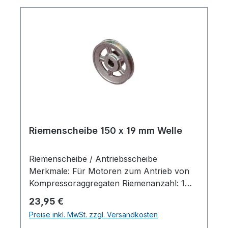
AEROTEC KompressorenFerdinand-
Porsche-Str. 16, 63500 Seligenstadt,
Deutschlandinfo@aerotec.info
Riemenscheibe 150 x 19 mm Welle
Riemenscheibe / Antriebsscheibe
Merkmale: Für Motoren zum Antrieb von
Kompressoraggregaten Riemenanzahl: 1
Scheibendurchmesser außen: 150 mm
Regulärer Preis:
23,95 €
Wellendruchmesser zylindrisch: 19 mm
Preise inkl. MwSt. zzgl. Versandkosten
Material: Alu-Guss Mit Sicherungsnut /