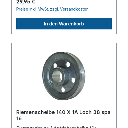
Regulärer Preis:
29,95 €
Scheibendurchmesser außen: 140 mm
Preise inkl. MwSt. zzgl. Versandkosten
Wellendruchmesser zylindrisch: 28 mm
Material: Alu-Guss Mit Sicherungsnut /
In den Warenkorb
PassfedernutHerstellerpro)SALES GmbH,
AEROTEC KompressorenFerdinand-
Porsche-Str. 16, 63500 Seligenstadt,
Deutschlandinfo@aerotec.info
Riemenscheibe 140 X 1A Loch 38 spa
16
Riemenscheibe / Antriebsscheibe für