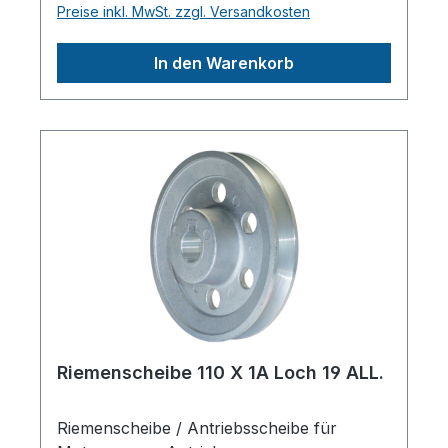
Preise inkl. MwSt. zzgl. Versandkosten
SicherungsnutHerstellerpro)SALES GmbH,
AEROTEC KompressorenFerdinand-
In den Warenkorb
Porsche-Str. 16, 63500 Seligenstadt,
Deutschlandinfo@aerotec.info
Riemenscheibe 110 X 1A Loch 19 ALL.
Riemenscheibe / Antriebsscheibe für