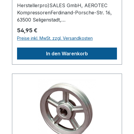
Herstellerpro)SALES GmbH, AEROTEC
KompressorenFerdinand-Porsche-Str. 16,
63500 Seligenstadt,
Deutschlandinfo@aerotec.info
Regulärer Preis:
54,95 €
Preise inkl. MwSt. zzgl. Versandkosten
In den Warenkorb