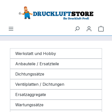
um Hauptinhalt springen
Zur Suche springen
Ware
Werkstatt und Hobby
Anbauteile / Ersatzteile
Dichtungssätze
Ventilplatten / Dichtungen
Ersatzaggregate
Wartungssätze