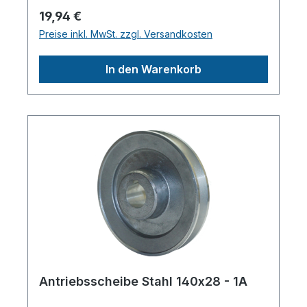
Scheibendurchmesser außen: 140 mm
Regulärer Preis:
19,94 €
Wellendruchmesser zylindrisch: 19 mm
Preise inkl. MwSt. zzgl. Versandkosten
Material: Alu-Guss Mit Sicherungsnut /
PassfedernutHerstellerpro)SALES GmbH,
In den Warenkorb
AEROTEC KompressorenFerdinand-
Porsche-Str. 16, 63500 Seligenstadt,
Deutschlandinfo@aerotec.info
Antriebsscheibe Stahl 140x28 - 1A