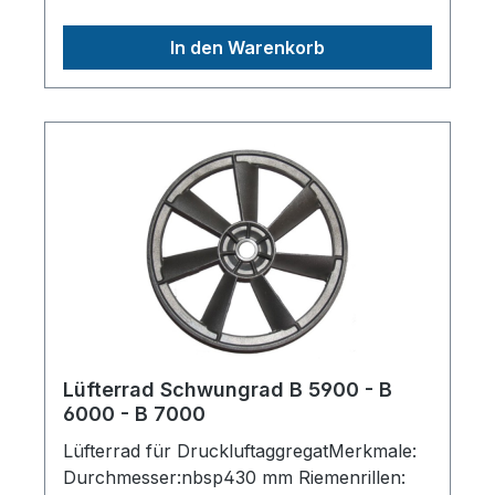
Innendurchmesser : 15
mmHerstellerpro)SALES GmbH, AEROTEC
In den Warenkorb
KompressorenFerdinand-Porsche-Str. 16,
63500 Seligenstadt,
Deutschlandinfo@aerotec.info
Lüfterrad Schwungrad B 5900 - B
6000 - B 7000
Lüfterrad für DruckluftaggregatMerkmale:
Durchmesser:nbsp430 mm Riemenrillen: