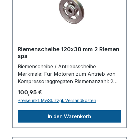
Riemenscheibe 120x38 mm 2 Riemen
spa
Riemenscheibe / Antriebsscheibe
Merkmale: Für Motoren zum Antrieb von
Kompressoraggregaten Riemenanzahl: 2
Scheibendurchmesser außen: 120 mm
Regulärer Preis:
100,95 €
Wellendruchmesser zylindrisch: 38 mm
Preise inkl. MwSt. zzgl. Versandkosten
Material: Alu-GussHerstellerpro)SALES
GmbH, AEROTEC
In den Warenkorb
KompressorenFerdinand-Porsche-Str. 16,
63500 Seligenstadt,
Deutschlandinfo@aerotec.info