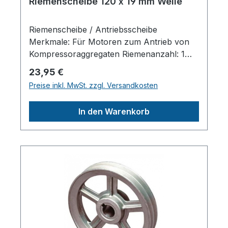
Riemenscheibe 120 x 19 mm Welle
Riemenscheibe / Antriebsscheibe
Merkmale: Für Motoren zum Antrieb von
Kompressoraggregaten Riemenanzahl: 1
Scheibendurchmesser außen: 120 mm
Regulärer Preis:
23,95 €
Wellendruchmesser zylindrisch: 19 mm
Preise inkl. MwSt. zzgl. Versandkosten
Material: Alu-Guss Mit Sicherungsnut /
PassfedernutHerstellerpro)SALES GmbH,
In den Warenkorb
AEROTEC KompressorenFerdinand-
Porsche-Str. 16, 63500 Seligenstadt,
Deutschlandinfo@aerotec.info