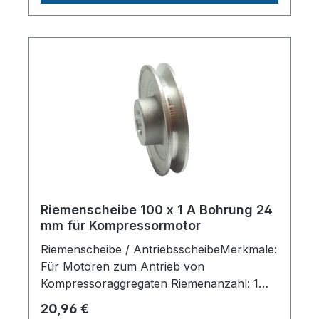
AEROTEC KompressorenFerdinand-
Porsche-Str. 16, 63500 Seligenstadt,
Deutschlandinfo@aerotec.info
Riemenscheibe 100 x 1 A Bohrung 24
mm für Kompressormotor
Riemenscheibe / AntriebsscheibeMerkmale:
Für Motoren zum Antrieb von
Kompressoraggregaten Riemenanzahl: 1
Scheibendurchmesser außen: 100 mm
Regulärer Preis:
20,96 €
Wellendruchmesser zylindrisch: 24 mm Mit