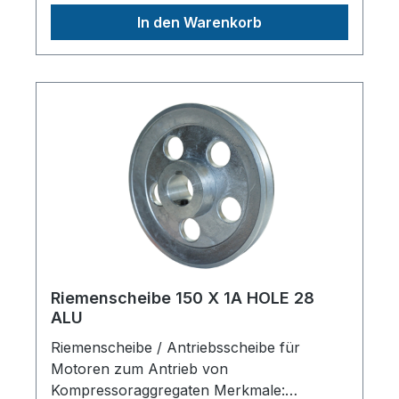
PassfedernutHerstellerpro)SALES GmbH,
In den Warenkorb
AEROTEC KompressorenFerdinand-
Porsche-Str. 16, 63500 Seligenstadt,
Deutschlandinfo@aerotec.info
Riemenscheibe 150 X 1A HOLE 28
ALU
Riemenscheibe / Antriebsscheibe für
Motoren zum Antrieb von
Kompressoraggregaten Merkmale: