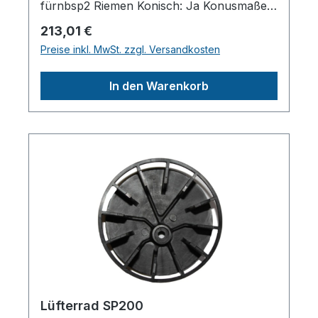
fürnbsp2 Riemen Konisch: Ja Konusmaße:
vorne: 27,5 mm / hinten: 28,5 mmPassend
Regulärer Preis:
213,01 €
zu Aggregaten von Metabo / ABAC /
Preise inkl. MwSt. zzgl. Versandkosten
AGREB5900 / B6000 /
B7000Herstellerpro)SALES GmbH,
In den Warenkorb
AEROTEC KompressorenFerdinand-
Porsche-Str. 16, 63500 Seligenstadt,
Deutschlandinfo@aerotec.info
Lüfterrad SP200