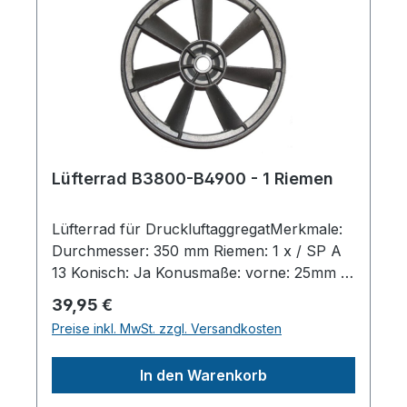
Lüfterrad B3800-B4900 - 1 Riemen
Lüfterrad für DruckluftaggregatMerkmale:
Durchmesser: 350 mm Riemen: 1 x / SP A
13 Konisch: Ja Konusmaße: vorne: 25mm /
hinten: 22,5 mmModelle: Passend zu
Regulärer Preis:
39,95 €
Aggregaten von Metabo / ABAC / AGRE
Preise inkl. MwSt. zzgl. Versandkosten
B3800 / B4900Herstellerpro)SALES
GmbH, AEROTEC
In den Warenkorb
KompressorenFerdinand-Porsche-Str. 16,
63500 Seligenstadt,