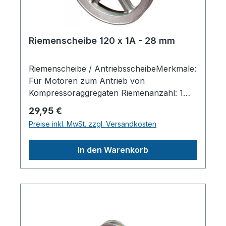
Riemenscheibe 120 x 1A - 28 mm
Riemenscheibe / AntriebsscheibeMerkmale:
Für Motoren zum Antrieb von
Kompressoraggregaten Riemenanzahl: 1
SPA 13 Scheibendurchmesser außen: 120
Regulärer Preis:
29,95 €
mm Wellendurchmesser zylindrisch: 28 mm
Preise inkl. MwSt. zzgl. Versandkosten
Material: Alu-Guss Mit Sicherungsnut /
PassfedernutHerstellerpro)SALES GmbH,
In den Warenkorb
AEROTEC KompressorenFerdinand-
Porsche-Str. 16, 63500 Seligenstadt,
Deutschlandinfo@aerotec.info