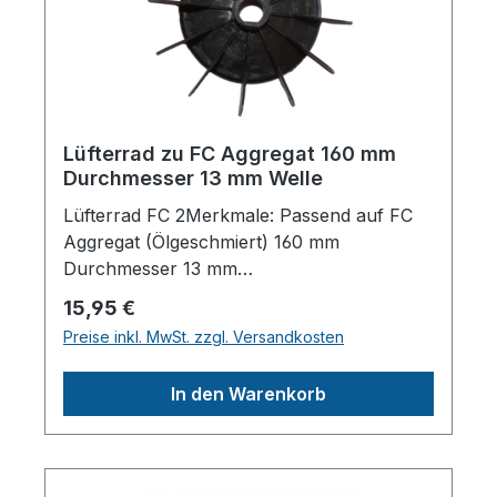
Lüfterrad zu FC Aggregat 160 mm
Durchmesser 13 mm Welle
Lüfterrad FC 2Merkmale: Passend auf FC
Aggregat (Ölgeschmiert) 160 mm
Durchmesser 13 mm
WellendurchmesserHerstellerpro)SALES
Regulärer Preis:
15,95 €
GmbH, AEROTEC
Preise inkl. MwSt. zzgl. Versandkosten
KompressorenFerdinand-Porsche-Str. 16,
63500 Seligenstadt,
In den Warenkorb
Deutschlandinfo@aerotec.info