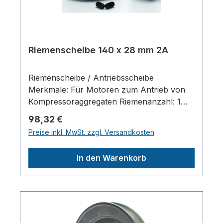
Riemenscheibe 140 x 28 mm 2A
Riemenscheibe / Antriebsscheibe
Merkmale: Für Motoren zum Antrieb von
Kompressoraggregaten Riemenanzahl: 1
SPA 13 Scheibendurchmesser außen: 140
Regulärer Preis:
98,32 €
mm Wellendruchmesser zylindrisch: 28 mm
Preise inkl. MwSt. zzgl. Versandkosten
Material: Alu-Guss Mit Sicherungsnut /
PassfedernutHerstellerpro)SALES GmbH,
In den Warenkorb
AEROTEC KompressorenFerdinand-
Porsche-Str. 16, 63500 Seligenstadt,
Deutschlandinfo@aerotec.info