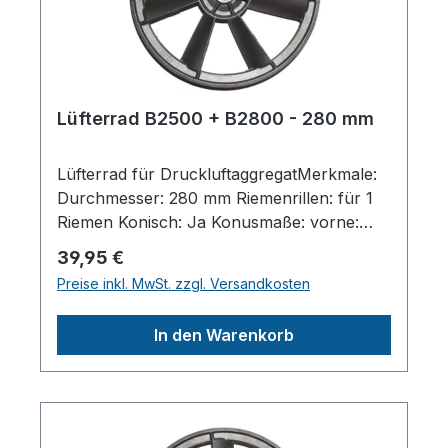
Lüfterrad B2500 + B2800 - 280 mm
Lüfterrad für DruckluftaggregatMerkmale:
Durchmesser: 280 mm Riemenrillen: für 1
Riemen Konisch: Ja Konusmaße: vorne:
25mm / hinten: 22,5 mm Passend zu
Regulärer Preis:
39,95 €
Aggregaten von Metabo / ABAC / AGRE
Preise inkl. MwSt. zzgl. Versandkosten
B2500 / B2800Herstellerpro)SALES
GmbH, AEROTEC
In den Warenkorb
KompressorenFerdinand-Porsche-Str. 16,
63500 Seligenstadt,
Deutschlandinfo@aerotec.info