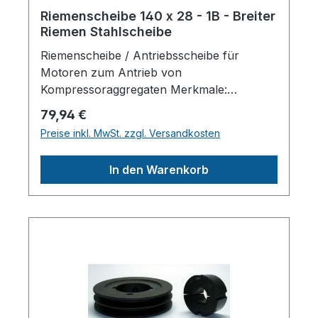
Riemenscheibe 140 x 28 - 1B - Breiter
Riemen Stahlscheibe
Riemenscheibe / Antriebsscheibe für
Motoren zum Antrieb von
Kompressoraggregaten Merkmale:
Riemenanzahl: 1 SPA 13
Regulärer Preis:
79,94 €
Scheibendurchmesser außen: 140 mm
Preise inkl. MwSt. zzgl. Versandkosten
Wellendruchmesser zylindrisch: 28 mm
Material: Stahl/ Verschleißfest Mit
In den Warenkorb
Sicherungsnut /
PassfedernutHerstellerpro)SALES GmbH,
AEROTEC KompressorenFerdinand-
Porsche-Str. 16, 63500 Seligenstadt,
Deutschlandinfo@aerotec.info