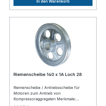
In den Warenkorb
PassfedernutHerstellerpro)SALES GmbH,
AEROTEC KompressorenFerdinand-
Porsche-Str. 16, 63500 Seligenstadt,
Deutschlandinfo@aerotec.info
Riemenscheibe 140 x 1A Loch 28
Riemenscheibe / Antriebsscheibe für
Motoren zum Antrieb von
Kompressoraggregaten Merkmale:
Riemenanzahl: 1 SPA 13