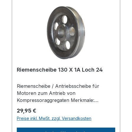
Riemenscheibe 130 X 1A Loch 24
Riemenscheibe / Antriebsscheibe für
Motoren zum Antrieb von
Kompressoraggregaten Merkmale:
Riemenanzahl: 1 SPA 13
Regulärer Preis:
29,95 €
Scheibendurchmesser außen: mm
Preise inkl. MwSt. zzgl. Versandkosten
Wellendruchmesser zylindrisch: mm
Material: Alu-Guss Mit Sicherungsnut /