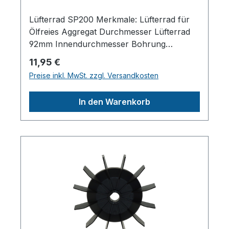
Lüfterrad SP200 Merkmale: Lüfterrad für
Ölfreies Aggregat Durchmesser Lüfterrad
92mm Innendurchmesser Bohrung
5mmHerstellerpro)SALES GmbH,
Regulärer Preis:
11,95 €
AEROTEC KompressorenFerdinand-
Preise inkl. MwSt. zzgl. Versandkosten
Porsche-Str. 16, 63500 Seligenstadt,
Deutschlandinfo@aerotec.info
In den Warenkorb