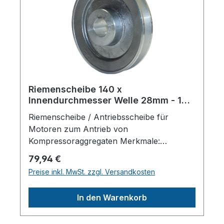
Riemenscheibe 140 x
Innendurchmesser Welle 28mm - 1A -
SP
Riemenscheibe / Antriebsscheibe für
Motoren zum Antrieb von
Kompressoraggregaten Merkmale:
Riemenanzahl: 1 SPA 13
Regulärer Preis:
79,94 €
Scheibendurchmesser außen: 140 mm
Preise inkl. MwSt. zzgl. Versandkosten
Wellendruchmesser zylindrisch: 28 mm
Material: Stahl/ Verschleißfest Mit
In den Warenkorb
Sicherungsnut /
PassfedernutHerstellerpro)SALES GmbH,