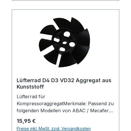
Deutschlandinfo@aerotec.info
Lüfterrad D4 D3 VD32 Aggregat aus
Kunststoff
Lüfterrad für
KompressoraggregatMerkmale: Passend zu
folgenden Modellen von ABAC / Mecafer
Typ: VD 32 - D4 - D3 - F1 240 - F1 260 - F1
Regulärer Preis:
15,95 €
261 Außendurchmesser: 145 mm
Preise inkl. MwSt. zzgl. Versandkosten