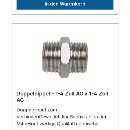
In den Warenkorb
Deutschlandinfo@aerotec.info
Doppelnippel - 1-4 Zoll AG x 1-4 Zoll
AG
Doppelnippel zum
VerbindenGewindefittingSechskant in der
MitteHochwertige QualitätTechnische