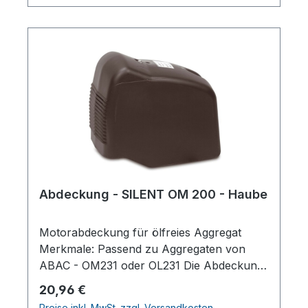
Abdeckung - SILENT OM 200 - Haube
Motorabdeckung für ölfreies Aggregat
Merkmale: Passend zu Aggregaten von
ABAC - OM231 oder OL231 Die Abdeckung
wird an der Oberseite durch 2 Schrauben
Regulärer Preis:
20,96 €
am Aggregat befestigt Passend zu 24 Liter
Preise inkl. MwSt. zzgl. Versandkosten