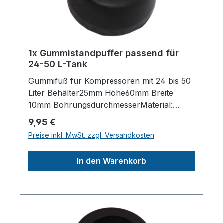
1x Gummistandpuffer passend für
24-50 L-Tank
Gummifuß für Kompressoren mit 24 bis 50
Liter Behälter25mm Höhe60mm Breite
10mm BohrungsdurchmesserMaterial:
HartgummiHerstellerpro)SALES GmbH,
Regulärer Preis:
9,95 €
AEROTEC KompressorenFerdinand-
Preise inkl. MwSt. zzgl. Versandkosten
Porsche-Str. 16, 63500 Seligenstadt,
Deutschlandinfo@aerotec.info
In den Warenkorb