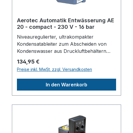
Aerotec Automatik Entwässerung AE
20 - compact - 230 V - 16 bar
Niveauregulierter, ultrakompakter
Kondensatableiter zum Abscheiden von
Kondenswasser aus Druckluftbehältern
und KältetrocknernNiveauregulierter
Regulärer Preis:
134,95 €
WasserablassZur Montage an einen
Preise inkl. MwSt. zzgl. Versandkosten
Kompressor ab 50 Liter Kessel oder an die
F-FF-AKF Filter Serie geeignetBis 10 m³
In den Warenkorb
AbleitleistungKorrosionsbeständiges
Aluminiumgehäuse -
pulverbeschichtetTechnische
Daten:Betriebsdruck0 -
16barSchutzartIP65Kondensatzulauf1/2
IG"Länge (Produkt) ca.100mmBreite/Tiefe
(Produkt) ca.180mmHöhe (Produkt)