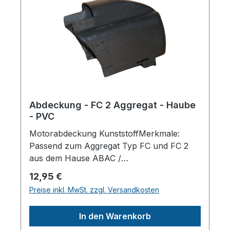
Abdeckung - FC 2 Aggregat - Haube
- PVC
Motorabdeckung KunststoffMerkmale:
Passend zum Aggregat Typ FC und FC 2
aus dem Hause ABAC /
MecaferHerstellerpro)SALES GmbH,
Regulärer Preis:
12,95 €
AEROTEC KompressorenFerdinand-
Preise inkl. MwSt. zzgl. Versandkosten
Porsche-Str. 16, 63500 Seligenstadt,
Deutschlandinfo@aerotec.info
In den Warenkorb