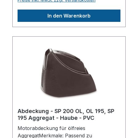
KompressorenHerstellerpro)SALES GmbH,
AEROTEC KompressorenFerdinand-
In den Warenkorb
Porsche-Str. 16, 63500 Seligenstadt,
Deutschlandinfo@aerotec.info
Abdeckung - SP 200 OL, OL 195, SP
195 Aggregat - Haube - PVC
Motorabdeckung für ölfreies
AggregatMerkmale: Passend zu