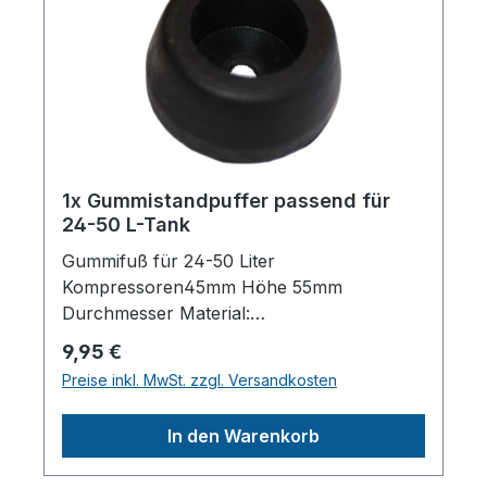
1x Gummistandpuffer passend für
24-50 L-Tank
Gummifuß für 24-50 Liter
Kompressoren45mm Höhe 55mm
Durchmesser Material:
HartgummiHerstellerpro)SALES GmbH,
Regulärer Preis:
9,95 €
AEROTEC KompressorenFerdinand-
Preise inkl. MwSt. zzgl. Versandkosten
Porsche-Str. 16, 63500 Seligenstadt,
Deutschlandinfo@aerotec.info
In den Warenkorb