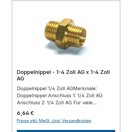
Doppelnippel - 1-4 Zoll AG x 1-4 Zoll
AG
Doppelnippel 1/4 Zoll AGMerkmale:
Doppelnippel Anschluss 1: 1/4 Zoll AG
Anschluss 2: 1/4 Zoll AG Für viele
Kompressoren
Regulärer Preis:
6,64 €
passendHerstellerpro)SALES GmbH,
Preise inkl. MwSt. zzgl. Versandkosten
AEROTEC KompressorenFerdinand-
Porsche-Str. 16, 63500 Seligenstadt,