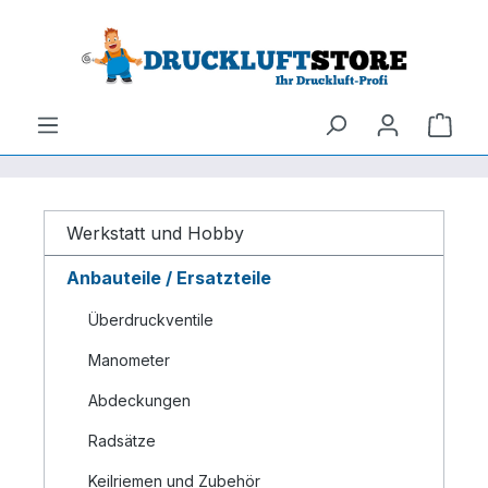
um Hauptinhalt springen
Zur Suche springen
Ware
Werkstatt und Hobby
Anbauteile / Ersatzteile
Überdruckventile
Manometer
Abdeckungen
Radsätze
Keilriemen und Zubehör