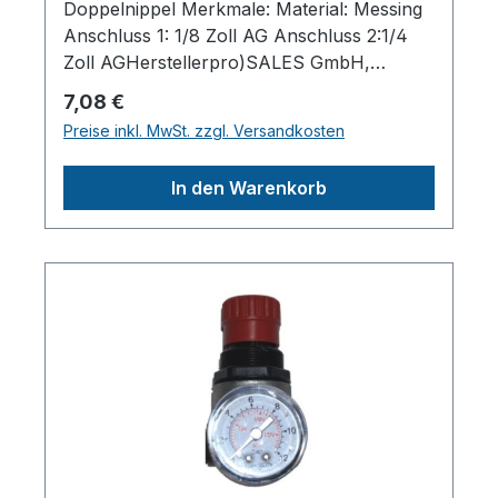
Doppelnippel Merkmale: Material: Messing
Anschluss 1: 1/8 Zoll AG Anschluss 2:1/4
Zoll AGHerstellerpro)SALES GmbH,
AEROTEC KompressorenFerdinand-
Regulärer Preis:
7,08 €
Porsche-Str. 16, 63500 Seligenstadt,
Preise inkl. MwSt. zzgl. Versandkosten
Deutschlandinfo@aerotec.info
In den Warenkorb