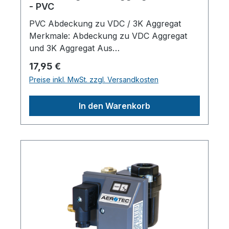
- PVC
PVC Abdeckung zu VDC / 3K Aggregat
Merkmale: Abdeckung zu VDC Aggregat
und 3K Aggregat Aus
KunststoffHerstellerpro)SALES GmbH,
Regulärer Preis:
17,95 €
AEROTEC KompressorenFerdinand-
Preise inkl. MwSt. zzgl. Versandkosten
Porsche-Str. 16, 63500 Seligenstadt,
Deutschlandinfo@aerotec.info
In den Warenkorb