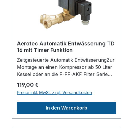
ca.100mmGewicht (Netto)
ca.0.52kgAnschlussspannung230VNetzfreq
uenz50HzHerstellerpro)SALES GmbH,
AEROTEC KompressorenFerdinand-
Porsche-Str. 16, 63500 Seligenstadt,
Deutschlandinfo@aerotec.info
Aerotec Automatik Entwässerung TD
16 mit Timer Funktion
Zeitgesteuerte Automatik EntwässerungZur
Montage an einen Kompressor ab 50 Liter
Kessel oder an die F-FF-AKF Filter Serie
geeignetMit einstellbarem TimerTechnische
Regulärer Preis:
119,00 €
Daten:Betriebsdruck0 -
Preise inkl. MwSt. zzgl. Versandkosten
16barKondensatzulauf1/2 IG"Länge
(Produkt) ca.185mmBreite/Tiefe (Produkt)
In den Warenkorb
ca.105mmHöhe (Produkt) ca.55mmGewicht
(Netto)
ca.0.9kgAnschlussspannung230VNetzfrequ
enz50HzHerstellerpro)SALES GmbH,