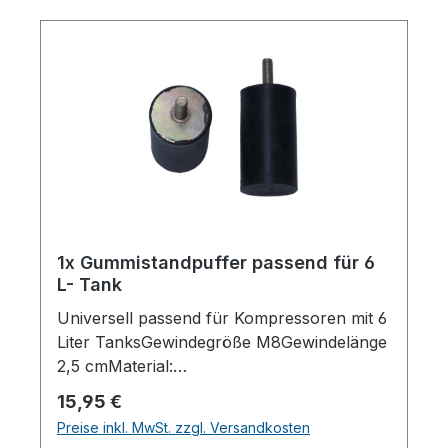
1x Gummistandpuffer passend für 6
L- Tank
Universell passend für Kompressoren mit 6
Liter TanksGewindegröße M8Gewindelänge
2,5 cmMaterial:
HartgummiHerstellerpro)SALES GmbH,
Regulärer Preis:
15,95 €
AEROTEC KompressorenFerdinand-
Preise inkl. MwSt. zzgl. Versandkosten
Porsche-Str. 16, 63500 Seligenstadt,