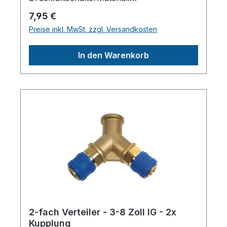
HartgummiGewinde M8Länge Gewinde: 1 x
Regulärer Preis:
7,95 €
15 + 1 x 30 mmDurchmesser Puffer:30
Preise inkl. MwSt. zzgl. Versandkosten
mmHöhe Puffer: 15
mmHerstellerpro)SALES GmbH, AEROTEC
In den Warenkorb
KompressorenFerdinand-Porsche-Str. 16,
63500 Seligenstadt,
Deutschlandinfo@aerotec.info
2-fach Verteiler - 3-8 Zoll IG - 2x
Kupplung