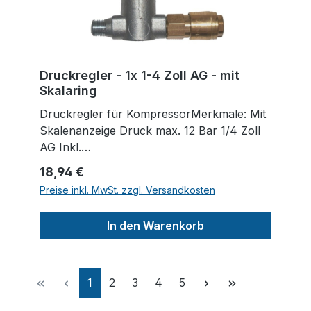
Druckregler - 1x 1-4 Zoll AG - mit
Skalaring
Druckregler für KompressorMerkmale: Mit
Skalenanzeige Druck max. 12 Bar 1/4 Zoll
AG Inkl.
SchnellkupplungHerstellerpro)SALES
Regulärer Preis:
18,94 €
GmbH, AEROTEC
Preise inkl. MwSt. zzgl. Versandkosten
KompressorenFerdinand-Porsche-Str. 16,
63500 Seligenstadt,
In den Warenkorb
Deutschlandinfo@aerotec.info
Seite
Seite
Seite
Seite
Seite
1
2
3
4
5