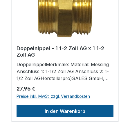
Doppelnippel - 1 1-2 Zoll AG x 1 1-2
Zoll AG
DoppelnippelMerkmale: Material: Messing
Anschluss 1: 1-1/2 Zoll AG Anschluss 2: 1-
1/2 Zoll AGHerstellerpro)SALES GmbH,
AEROTEC KompressorenFerdinand-
Regulärer Preis:
27,95 €
Porsche-Str. 16, 63500 Seligenstadt,
Preise inkl. MwSt. zzgl. Versandkosten
Deutschlandinfo@aerotec.info
In den Warenkorb