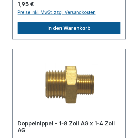
Daten:Außengewinde-Ø1/4 x 1/4"Länge
Regulärer Preis:
1,95 €
(Produkt) ca.30mmBreite/Tiefe (Produkt)
Preise inkl. MwSt. zzgl. Versandkosten
ca.20mmHöhe (Produkt) ca.30mmGewicht
(Netto) ca.0.1kgHerstellerpro)SALES
In den Warenkorb
GmbH, AEROTEC
KompressorenFerdinand-Porsche-Str. 16,
63500 Seligenstadt,
Deutschlandinfo@aerotec.info
Doppelnippel - 1-8 Zoll AG x 1-4 Zoll
AG