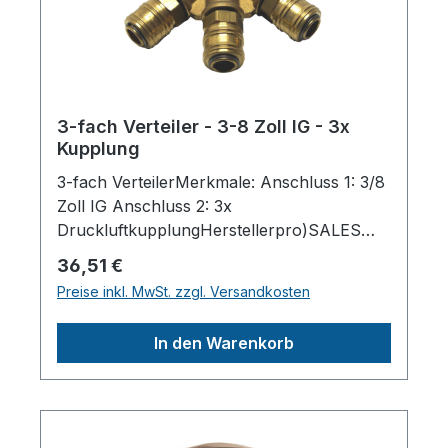
3-fach Verteiler - 3-8 Zoll IG - 3x
Kupplung
3-fach VerteilerMerkmale: Anschluss 1: 3/8
Zoll IG Anschluss 2: 3x
DruckluftkupplungHerstellerpro)SALES
GmbH, AEROTEC
Regulärer Preis:
36,51 €
KompressorenFerdinand-Porsche-Str. 16,
Preise inkl. MwSt. zzgl. Versandkosten
63500 Seligenstadt,
Deutschlandinfo@aerotec.info
In den Warenkorb