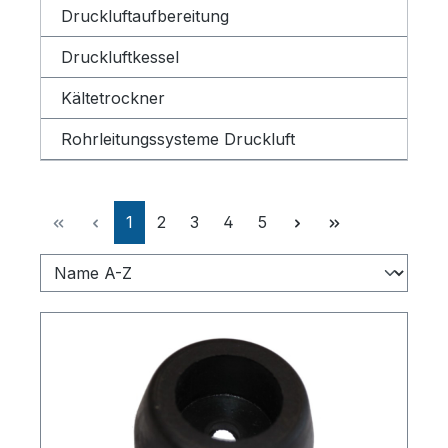
Druckluftaufbereitung
Druckluftkessel
Kältetrockner
Rohrleitungssysteme Druckluft
Seite
Seite
Seite
Seite
Seite
1
2
3
4
5