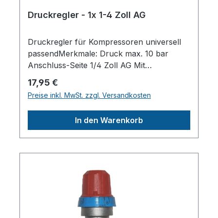
Druckregler - 1x 1-4 Zoll AG
Druckregler für Kompressoren universell
passendMerkmale: Druck max. 10 bar
Anschluss-Seite 1/4 Zoll AG Mit
Überdruckentlastung zur genauen
Regulärer Preis:
17,95 €
DruckeinstellungHerstellerpro)SALES
Preise inkl. MwSt. zzgl. Versandkosten
GmbH, AEROTEC
KompressorenFerdinand-Porsche-Str. 16,
In den Warenkorb
63500 Seligenstadt,
Deutschlandinfo@aerotec.info