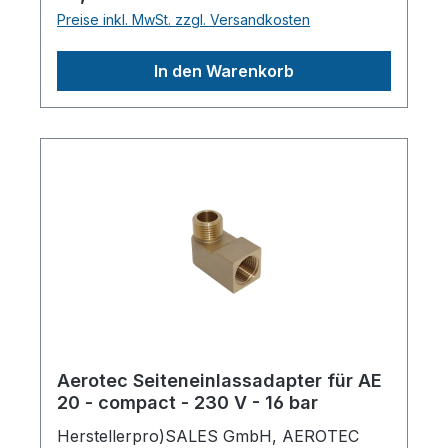
Lieferumfang enthaltenFür jeden
Preise inkl. MwSt. zzgl. Versandkosten
Kompressor
passendLieferumfang:ManometerTechnisch
In den Warenkorb
e
Daten:Anschlussgewinde1/2"Durchfluss600
0l/minRegelbereich0 - 10barMax.
Betriebsdruck14barLänge (Produkt)
ca.230mmBreite/Tiefe (Produkt)
ca.110mmHöhe (Produkt) ca.50mmGewicht
(Netto) ca.0.25kgHerstellerpro)SALES
GmbH, AEROTEC
KompressorenFerdinand-Porsche-Str. 16,
63500 Seligenstadt,
Deutschlandinfo@aerotec.info
Aerotec Seiteneinlassadapter für AE
20 - compact - 230 V - 16 bar
Herstellerpro)SALES GmbH, AEROTEC