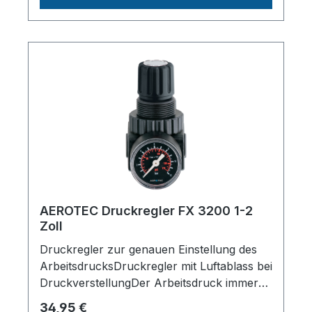
Daten:Anschlussgewinde1/4"Durchfluss170
0l/minRegelbereich0 - 8barMax.
Betriebsdruck12barLänge (Produkt)
ca.230mmBreite/Tiefe (Produkt)
ca.110mmHöhe (Produkt) ca.50mmGewicht
(Netto) ca.0.25kgHerstellerpro)SALES
GmbH, AEROTEC
KompressorenFerdinand-Porsche-Str. 16,
63500 Seligenstadt,
Deutschlandinfo@aerotec.info
AEROTEC Druckregler FX 3200 1-2
Zoll
Druckregler zur genauen Einstellung des
ArbeitsdrucksDruckregler mit Luftablass bei
DruckverstellungDer Arbeitsdruck immer
genau einstellbarDas Manometer ist im
Regulärer Preis:
34,95 €