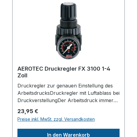
AEROTEC KompressorenFerdinand-
Porsche-Str. 16, 63500 Seligenstadt,
Deutschlandinfo@aerotec.info
AEROTEC Druckregler FX 3100 1-4
Zoll
Druckregler zur genauen Einstellung des
ArbeitsdrucksDruckregler mit Luftablass bei
DruckverstellungDer Arbeitsdruck immer
genau einstellbarDas Manometer ist im
Regulärer Preis:
23,95 €
Lieferumfang enthaltenFür jeden
Preise inkl. MwSt. zzgl. Versandkosten
Kompressor
passendLieferumfang:ManometerTechnisch
In den Warenkorb
e