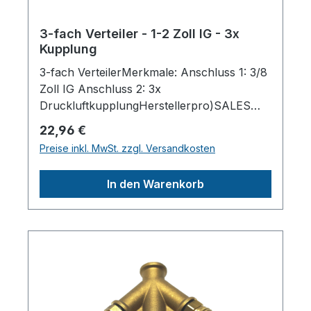
3-fach Verteiler - 1-2 Zoll IG - 3x
Kupplung
3-fach VerteilerMerkmale: Anschluss 1: 3/8
Zoll IG Anschluss 2: 3x
DruckluftkupplungHerstellerpro)SALES
GmbH, AEROTEC
Regulärer Preis:
22,96 €
KompressorenFerdinand-Porsche-Str. 16,
Preise inkl. MwSt. zzgl. Versandkosten
63500 Seligenstadt,
Deutschlandinfo@aerotec.info
In den Warenkorb