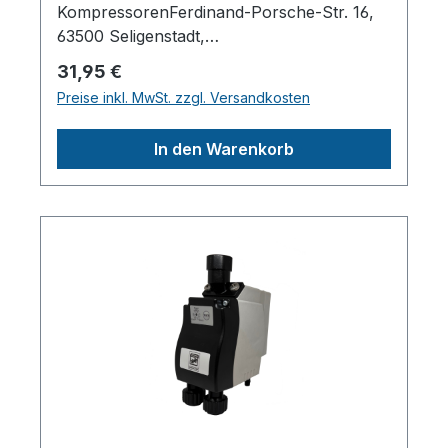
KompressorenFerdinand-Porsche-Str. 16,
63500 Seligenstadt,
Deutschlandinfo@aerotec.info
Regulärer Preis:
31,95 €
Preise inkl. MwSt. zzgl. Versandkosten
In den Warenkorb