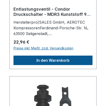
Entlastungsventil - Condor
Druckschalter - MDR3 Kunststoff 90
Grad
Herstellerpro)SALES GmbH, AEROTEC
KompressorenFerdinand-Porsche-Str. 16,
63500 Seligenstadt,
Deutschlandinfo@aerotec.info
Regulärer Preis:
22,96 €
Preise inkl. MwSt. zzgl. Versandkosten
In den Warenkorb