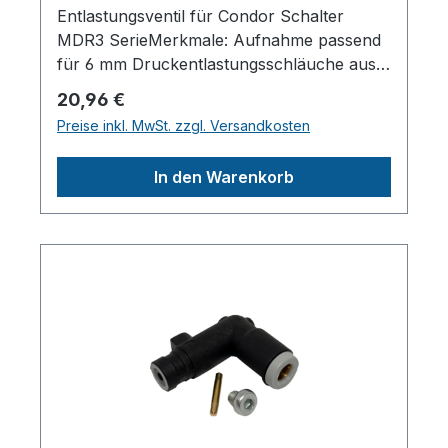
Entlastungsventil für Condor Schalter
MDR3 SerieMerkmale: Aufnahme passend
für 6 mm Druckentlastungsschläuche aus
PU oder Kupfer Messingventil Mit
Regulärer Preis:
20,96 €
Einbauanleitung und
Preise inkl. MwSt. zzgl. Versandkosten
BefestigungsschraubeHerstellerpro)SALES
GmbH, AEROTEC
In den Warenkorb
KompressorenFerdinand-Porsche-Str. 16,
63500 Seligenstadt,
Deutschlandinfo@aerotec.info