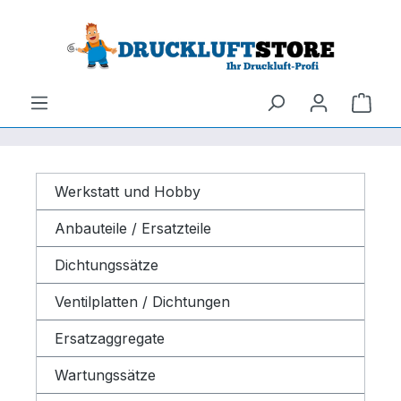
um Hauptinhalt springen
Zur Suche springen
Ware
Werkstatt und Hobby
Anbauteile / Ersatzteile
Dichtungssätze
Ventilplatten / Dichtungen
Ersatzaggregate
Wartungssätze