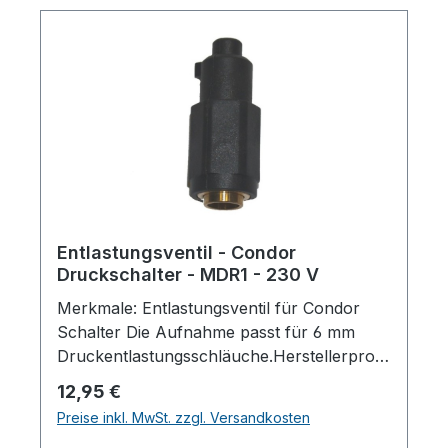
Entlastungsventil - Condor
Druckschalter - MDR1 - 230 V
Merkmale: Entlastungsventil für Condor
Schalter Die Aufnahme passt für 6 mm
Druckentlastungsschläuche.Herstellerpro)
SALES GmbH, AEROTEC
Regulärer Preis:
12,95 €
KompressorenFerdinand-Porsche-Str. 16,
Preise inkl. MwSt. zzgl. Versandkosten
63500 Seligenstadt,