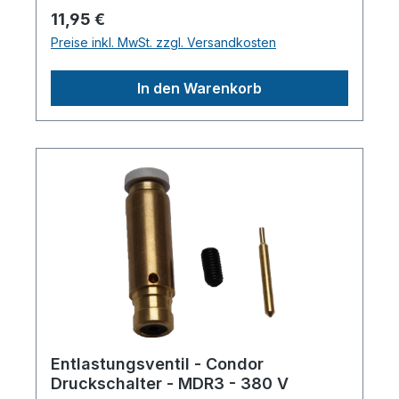
DruckentlastungsschläucheHerstellerpro)S
Regulärer Preis:
11,95 €
ALES GmbH, AEROTEC
Preise inkl. MwSt. zzgl. Versandkosten
KompressorenFerdinand-Porsche-Str. 16,
63500 Seligenstadt,
In den Warenkorb
Deutschlandinfo@aerotec.info
Entlastungsventil - Condor
Druckschalter - MDR3 - 380 V