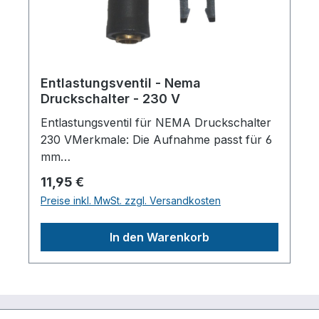
Entlastungsventil - Nema
Druckschalter - 230 V
Entlastungsventil für NEMA Druckschalter
230 VMerkmale: Die Aufnahme passt für 6
mm
DruckentlastungsschläucheHerstellerpro)S
Regulärer Preis:
11,95 €
ALES GmbH, AEROTEC
Preise inkl. MwSt. zzgl. Versandkosten
KompressorenFerdinand-Porsche-Str. 16,
63500 Seligenstadt,
In den Warenkorb
Deutschlandinfo@aerotec.info