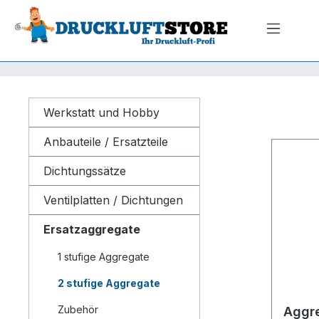
m Hauptinhalt springen
Zur Suche springen
Zur Hauptnavigation springen
Werkstatt und Hobby
Anbauteile / Ersatzteile
Dichtungssätze
Ventilplatten / Dichtungen
Ersatzaggregate
1 stufige Aggregate
2 stufige Aggregate
Zubehör
Aggre