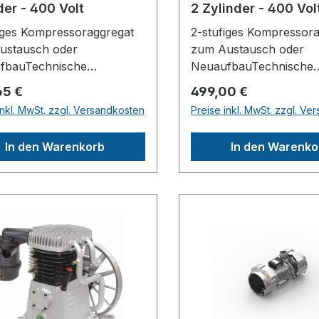
der - 400 Volt
2 Zylinder - 400 Vol
iges Kompressoraggregat
2-stufiges Kompressor
ustausch oder
zum Austausch oder
fbauTechnische
NeuaufbauTechnische
:Höchstdruck11barAnzahl
Daten:Höchstdruck15b
rer Preis:
Regulärer Preis:
65 €
499,00 €
linder2Anzahl der
der Zylinder2Anzahl de
inkl. MwSt. zzgl. Versandkosten
Preise inkl. MwSt. zzgl. Ve
htungsstufen2Ansaugleistu
Verdichtungsstufen2Ans
ng ca.653l/minÖlfrei /
In den Warenkorb
In den Warenko
0l/minDrehzahl1300min¯¹A
ÖlgeschmiertÖlgeschmie
sübertragungKeilriemen
StationärStationärEmpf
Ölfrei /
Antriebsmotor4 kW 400 V 50
chmiertÖlgeschmiertDurch
HzLänge (Produkt)
r
ca.301mmBreite/Tiefe (
rrad390mmEmpfohlener
ca.376mmHöhe (Produk
smotor2,2-4 kW 400 V
ca.432mmGewicht (Net
Länge (Produkt)
ca.22,5kgSchalldruckpe
mmBreite/Tiefe (Produkt)
Lp78dB(A)Schallleistun
0mmHöhe (Produkt)
Lw97dB(A)Herstellerp