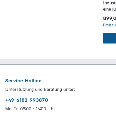
Indust
Verdic
eine j
ng
einen 
ca.62
Regulä
899,
Lauf.K
frei /
Preise 
Indust
Ölgesc
Edelst
Stati
justie
Antrieb
perfek
HzLän
LaufLi
ca.520
Riemen
ca.38
hochw
ca.31
Indust
ca.22
Laufzy
GmbH
Service-Hotline
Spezia
Kompr
Unterstützung und Beratung unter:
vermi
Porsch
beschi
Selige
+49-6182-993870
Kurbe
Deutsc
Ölver
Mo-Fr, 09:00 - 16:00 Uhr
(mm / 