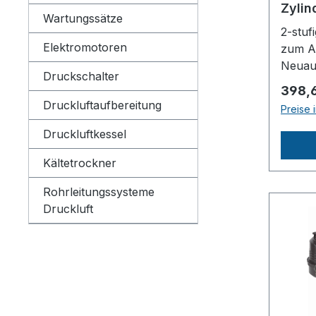
Zylin
Wartungssätze
2-stuf
Elektromotoren
zum A
Neuau
Druckschalter
Daten
Regulä
398,
der Zy
Druckluftaufbereitung
Preise 
Verdic
ng
Druckluftkessel
ca.56
Kältetrockner
ntrieb
SPA 13
Rohrleitungssysteme
Ölges
Druckluft
messe
Lüfte
Antrieb
50 Hz
ca.390
ca.29