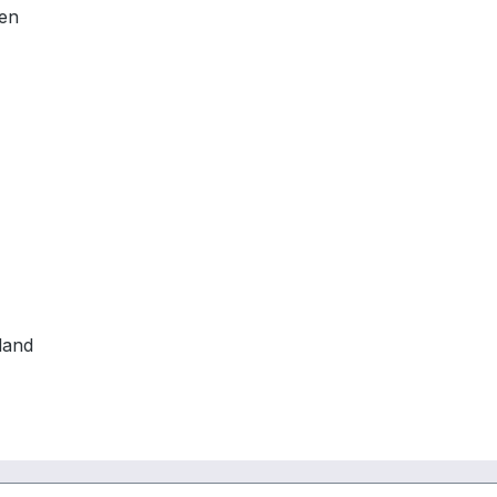
en
land