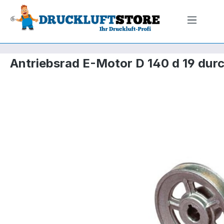
m Hauptinhalt springen
Zur Suche springen
Zur Hauptnavigation springen
Antriebsrad E-Motor D 140 d 19 du
Bildergalerie überspringen