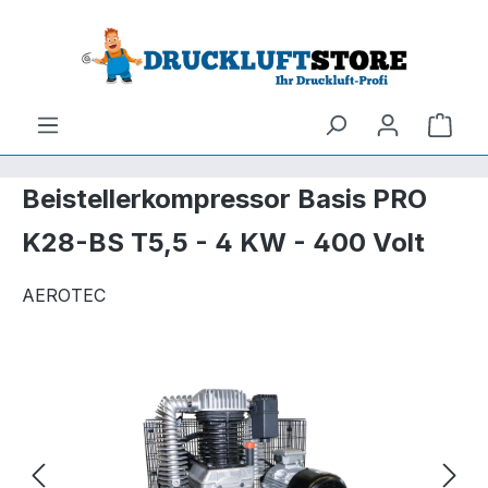
um Hauptinhalt springen
Zur Suche springen
Ware
Beistellerkompressor Basis PRO
K28-BS T5,5 - 4 KW - 400 Volt
AEROTEC
Bildergalerie überspringen