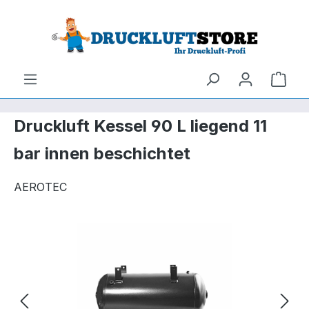
um Hauptinhalt springen
Zur Suche springen
Ware
Druckluft Kessel 90 L liegend 11
bar innen beschichtet
AEROTEC
Bildergalerie überspringen