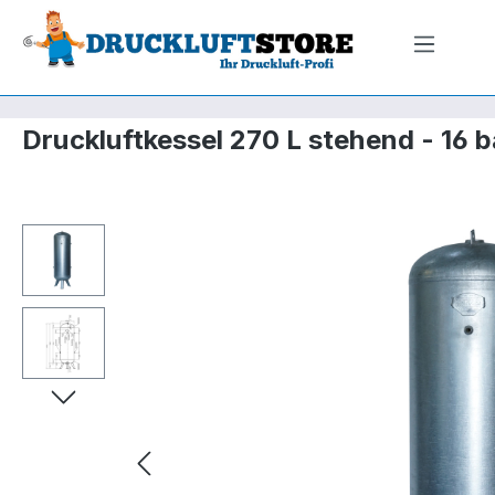
m Hauptinhalt springen
Zur Suche springen
Zur Hauptnavigation springen
Druckluftkessel 270 L stehend - 16 
Bildergalerie überspringen