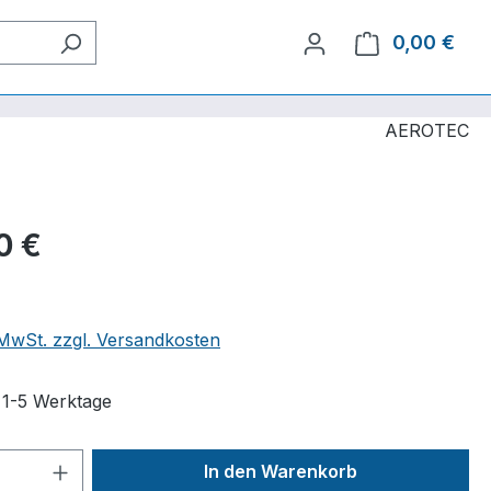
0,00 €
Ware
AEROTEC
0 €
. MwSt. zzgl. Versandkosten
t 1-5 Werktage
 Anzahl: Gib den gewünschten Wert ein 
In den Warenkorb