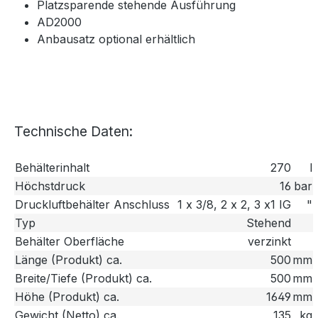
Platzsparende stehende Ausführung
AD2000
Anbausatz optional erhältlich
Technische Daten:
Behälterinhalt
270
l
Höchstdruck
16
bar
Druckluftbehälter Anschluss
1 x 3/8, 2 x 2, 3 x1 IG
"
Typ
Stehend
Behälter Oberfläche
verzinkt
Länge (Produkt) ca.
500
mm
Breite/Tiefe (Produkt) ca.
500
mm
Höhe (Produkt) ca.
1649
mm
Gewicht (Netto) ca.
135
kg