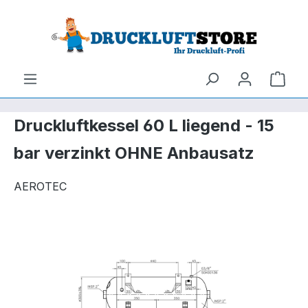
um Hauptinhalt springen
Zur Suche springen
Ware
Druckluftkessel 60 L liegend - 15
bar verzinkt OHNE Anbausatz
AEROTEC
Bildergalerie überspringen