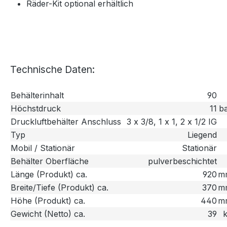
Räder-Kit optional erhältlich
Technische Daten:
Behälterinhalt
90
Höchstdruck
11
b
Druckluftbehälter Anschluss
3 x 3/8, 1 x 1, 2 x 1/2 IG
Typ
Liegend
Mobil / Stationär
Stationär
Behälter Oberfläche
pulverbeschichtet
Länge (Produkt) ca.
920
m
Breite/Tiefe (Produkt) ca.
370
m
Höhe (Produkt) ca.
440
m
Gewicht (Netto) ca.
39