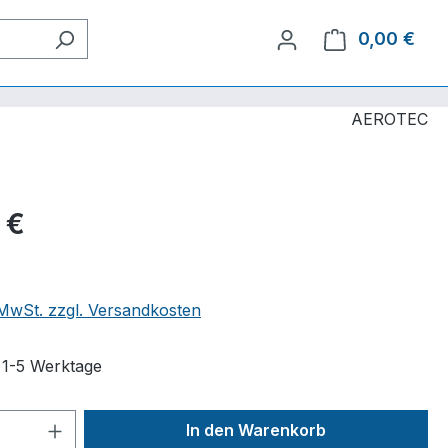
0,00 €
Ware
AEROTEC
 €
. MwSt. zzgl. Versandkosten
t 1-5 Werktage
 Anzahl: Gib den gewünschten Wert ein 
In den Warenkorb