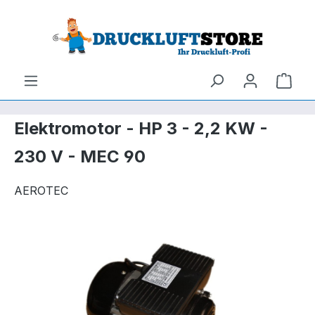
um Hauptinhalt springen
Zur Suche springen
Ware
Elektromotor - HP 3 - 2,2 KW -
230 V - MEC 90
AEROTEC
Bildergalerie überspringen