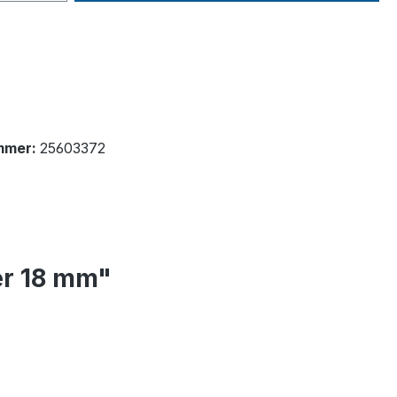
mmer:
25603372
er 18 mm"