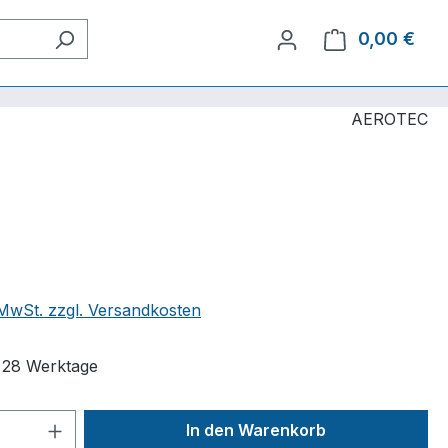
0,00 €
Ware
AEROTEC
. MwSt. zzgl. Versandkosten
t 28 Werktage
 Anzahl: Gib den gewünschten Wert ein 
In den Warenkorb