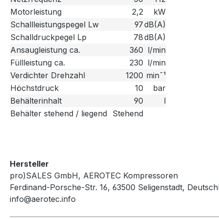
Motorleistung
2,2
kW
Schallleistungspegel Lw
97
dB(A)
Schalldruckpegel Lp
78
dB(A)
Ansaugleistung ca.
360
l/min
Füllleistung ca.
230
l/min
Verdichter Drehzahl
1200
min¯¹
Höchstdruck
10
bar
Behälterinhalt
90
l
Behälter stehend / liegend
Stehend
Hersteller
pro)SALES GmbH, AEROTEC Kompressoren
Ferdinand-Porsche-Str. 16, 63500 Seligenstadt, Deutsch
info@aerotec.info