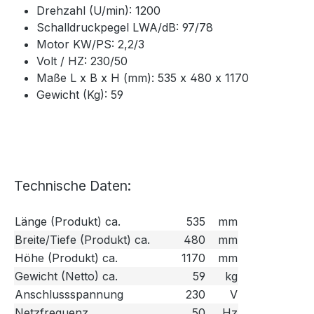
Drehzahl (U/min): 1200
Schalldruckpegel LWA/dB: 97/78
Motor KW/PS: 2,2/3
Volt / HZ: 230/50
Maße L x B x H (mm): 535 x 480 x 1170
Gewicht (Kg): 59
Technische Daten:
Länge (Produkt) ca.
535
mm
Breite/Tiefe (Produkt) ca.
480
mm
Höhe (Produkt) ca.
1170
mm
Gewicht (Netto) ca.
59
kg
Anschlussspannung
230
V
Netzfrequenz
50
Hz