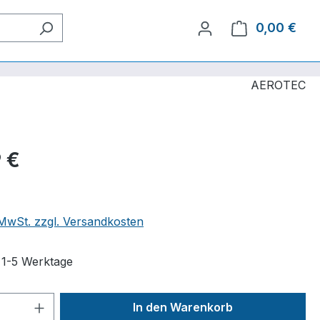
0,00 €
Ware
AEROTEC
 €
. MwSt. zzgl. Versandkosten
t 1-5 Werktage
 Anzahl: Gib den gewünschten Wert ein 
In den Warenkorb